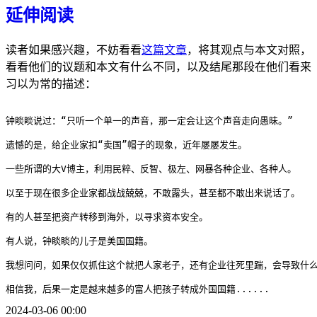
延伸阅读
读者如果感兴趣，不妨看看
这篇文章
，将其观点与本文对照，
看看他们的议题和本文有什么不同，以及结尾那段在他们看来
习以为常的描述：
钟睒睒说过：“只听一个单一的声音，那一定会让这个声音走向愚昧。”

遗憾的是，给企业家扣“卖国”帽子的现象，近年屡屡发生。

一些所谓的大V博主，利用民粹、反智、极左、网暴各种企业、各种人。

以至于现在很多企业家都战战兢兢，不敢露头，甚至都不敢出来说话了。

有的人甚至把资产转移到海外，以寻求资本安全。

有人说，钟睒睒的儿子是美国国籍。

我想问问，如果仅仅抓住这个就把人家老子，还有企业往死里踹，会导致什么
2024-03-06 00:00
下一代人有可能是人