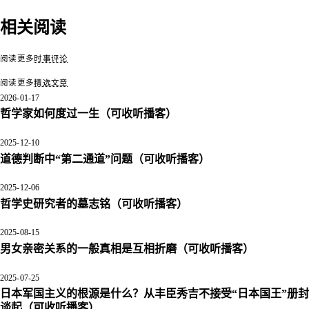
类演化的又一次分
相关阅读
叉：论 AI 对教育和
元宇宙已经破
人性的威胁
（可收听
论日本政治问题的根
人形宠物即将
播客）
源
（可收听播客）
（可收听播客
阅读更多
时事评论
阅读更多
精选文章
2026-01-17
哲学家如何度过一生
（可收听播客）
2025-12-10
道德判断中“第二通道”问题
（可收听播客）
2025-12-06
哲学史研究者的墓志铭
（可收听播客）
2025-08-15
男女亲密关系的一般真相是互相折磨
（可收听播客）
2025-07-25
日本军国主义的根源是什么？从丰臣秀吉不接受“日本国王”册封
谈起
（可收听播客）