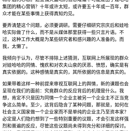
集团的精心营销？十年或许太短，或许要五十年或一百年，群
众才能在某些事情上获得真知灼见。
要弄清楚这个问题，必须要调研。需要仔细研究宗庆后和娃哈
哈实际做了什么，而不是从媒体那里获得一些只言片语。不
过，这种工作大概是为某些研究者和感兴趣的人准备的。而
我，太懒了。
我倾向于认为，尽管不排除上述猜测，互联网上所展现的群众
对娃哈哈的同情、愧疚和对农夫山泉的厌恶、愤怒，确实是有
真实依据的。这种感情是真实的，其所依据的信息是真实的。
如果带着这样一种前提来审视互联网上的舆情，新的课题也会
呈现在我们的面前：究竟群众的反应背后的机理是什么。我
想，肯定不只是因为同情一个企业主被另一个企业主不正当竞
争这么简单。至少，这背后隐含了某种问题，那就是，如何在
社会主义国家做一个企业家而不是单纯的企业主乃至资本家？
必定是人们隐约想到了一些特别重要的议题，才会引发这样强
烈和普遍的反应，尽管这些议题尚未得到充分和详细的探讨。