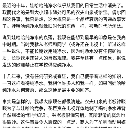
最近的十年，娃哈哈纯净水似乎从我们的日常生活中消失了。
取而代之的是到大小超市随处可见的农夫山泉或怡宝。偶尔回
想这件事，我只是想，这大概只是一个品牌衰落的普通故事罢
了。娃哈哈纯净水就像旧时代的东西一样，被新时代所淘汰。
说到娃哈哈纯净水的衰落，我现在能想到最早的印象是在我高
中时期。当时我就从老师和同学（或许还在电视上）听过这样
一种说法，不能长期饮用纯净水，因为纯净水没有任何矿物
质，长期饮用违背人的自然规律。我甚至还有一点印象，据说
发达的欧洲禁止在学校供应纯净水。
十几年来，没有任何研究或查证，我自己便带着这样的知识，
一直这样看待纯净水。我相信许多人和我一样。如果问娃哈哈
纯净水为何衰落，那么这便是最主要的回答。
事实是怎样的，我想大家现在都很清楚。农夫山泉的老板钟睒
睒为了与娃哈哈竞争，花巨资在电视媒体炮制了喝纯净水违背
自然规律的“科学知识”。钟老板很懂营销，其所混淆的概念也
很微妙。这件事最令人震惊的一点是，商人为了牟利而动用媒