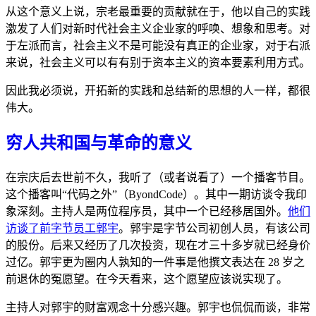
从这个意义上说，宗老最重要的贡献就在于，他以自己的实践
激发了人们对新时代社会主义企业家的呼唤、想象和思考。对
于左派而言，社会主义不是可能没有真正的企业家，对于右派
来说，社会主义可以有有别于资本主义的资本要素利用方式。
因此我必须说，开拓新的实践和总结新的思想的人一样，都很
伟大。
穷人共和国与革命的意义
在宗庆后去世前不久，我听了（或者说看了）一个播客节目。
这个播客叫“代码之外”（ByondCode）。其中一期访谈令我印
象深刻。主持人是两位程序员，其中一个已经移居国外。
他们
访谈了前字节员工郭宇
。郭宇是字节公司初创人员，有该公司
的股份。后来又经历了几次投资，现在才三十多岁就已经身价
过亿。郭宇更为圈内人孰知的一件事是他撰文表达在 28 岁之
前退休的冤愿望。在今天看来，这个愿望应该说实现了。
主持人对郭宇的财富观念十分感兴趣。郭宇也侃侃而谈，非常