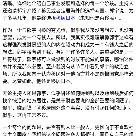
清晰、详细地介绍自己事业发展和选择的每一个阶段。主持人
还邀请郭宇介绍了移民或者定居海外的选择考量。郭宇说，为
了多活几年，他最终选择
移居日本
（未知他是否移民）。
作为一个与郭宇同龄的穷光蛋，似乎我从来没有想过，也没有
愿望，成为一个有钱人。所以，我其实很难理解像郭宇这样有
这样强烈发财愿望的人的内在驱动力和成为一个有钱人之后的
想法。郭宇将有别于我，有别于许多许多人。最重要的是，一
旦有钱了，郭宇将可以做没钱的时候不能做的事情，哪怕这件
事并不是那么必要。至少我没有从节目中看到郭宇的政治立
场，所以我倾向于认为移民对于他而言并不是像恨国党那样必
要。尽管如此，他还是移居日本。
无论主持人还是郭宇，似乎讲述如何赚到钱以及赚到钱后如何
找个快活的地方居住，是关于财富要说的全部重要的问题了。
似乎，赚到钱了就移居国外这个事实，没有引起任何的追问。
似乎，这再正常不过。
一个奇怪的问题是，是否有钱人比一般人，更倾向于不喜欢社
会主义国家？我相信这个问题许多人都想过，而且有自己的粗