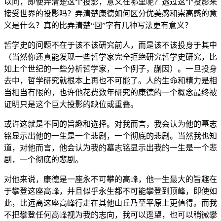
以问，即使弄清楚这个投影，意义在哪里呢？透过这个投影来
接受世界的投影吗？弄清楚康德如何区分优美感和崇高感的意
义是什么？真的比弄清楚“回”字有几种写法更有意义？
哲学史的问题不在于该不该研究前人，而是该不该投身于其中
（当然你还真能发现一些哲学家完全拒绝研究哲学史研究，比
如上个世纪的一些分析哲学家，一个例子，蒯因）。一旦投身
去中，哲学研究就根本上再也不可能了。人的生命和精力是相
当相当有限的，也许他花费数年研究的康德的一个概念最终被
证明只是这个巨大投影的缺位或重叠。
或许这就是不同的旨趣和选择。对我而言，我会认为他的墓志
铭显示出他的一生是一个悲剧，一个彻底的悲剧。当然我也知
道，对他而言，他会认为我的墓志铭显示出我的一生是一个悲
剧，一个彻底的悲剧。
对他来说，康德是一座永不可攀的高峰，他一生最大的旨趣在
于攀登这座高峰，并且似乎永生都不可能攀登到顶峰，即使如
此，比远离这座高峰行走在其他山丘乃至平原上更值得。而我
不把攀登任何高峰视为我的志向，我可以遥望，也可以稍微攀