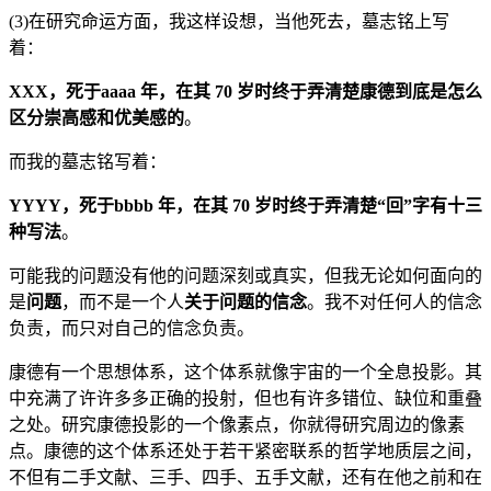
(3)在研究命运方面，我这样设想，当他死去，墓志铭上写
着：
XXX，死于aaaa 年，在其 70 岁时终于弄清楚康德到底是怎么
区分崇高感和优美感的
。
而我的墓志铭写着：
YYYY，死于bbbb 年，在其 70 岁时终于弄清楚“回”字有十三
种写法
。
可能我的问题没有他的问题深刻或真实，但我无论如何面向的
是
问题
，而不是一个人
关于问题的信念
。我不对任何人的信念
负责，而只对自己的信念负责。
康德有一个思想体系，这个体系就像宇宙的一个全息投影。其
中充满了许许多多正确的投射，但也有许多错位、缺位和重叠
之处。研究康德投影的一个像素点，你就得研究周边的像素
点。康德的这个体系还处于若干紧密联系的哲学地质层之间，
不但有二手文献、三手、四手、五手文献，还有在他之前和在