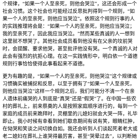
个规律，“如果一个人至亲死，则他会哭泣”，这还会形成一个
社会习惯。这个社会也可能经过反思批判得到一个规则，“如
果一个人的至亲死，则他应当哭泣”。依照这个规则行事的人
的实践推理将会是：“如果一个人的至亲死，则他应当哭泣；
我的至亲死了，因此我应当哭泣。”然而某些真诚的人一想到
这里就不想哭了。其他社会成员看到他没有在父亲的坟前哭
时，会提醒、要求他哭，甚至批评他没有哭。一个真诚的人对
此会有强烈的抗拒心理。在这一实践情形中，明白依一个道德
规则行事恰恰使得此事看起来不道德。
更为有趣的是，“如果一个人的至亲死，则他哭泣”这个规律或
习惯确实被捕捉和反思，以至于拥有了“如果一个人至亲死，
则他应当哭泣”这样一个规则之后，我们可能分不清一个在亲
人遗体前痛哭的人到底是“真哭”还是“假哭”了。在中国一些农
村的葬礼上，前来祭奠的人是按照家庭顺序进行的，每到一个
家庭的成员前来跪拜时，灵棚里的儿媳妇就会大哭一阵，礼毕
即止。我小时候有幸看到她们歇息期间有说有笑，眼睛红肿，
在恸哭和笑谈之间切换自如。我还会听到人们谈起死者老大或
老二媳妇在葬礼上谁哭得最厉害，甚至“哭晕过去”，以判断她