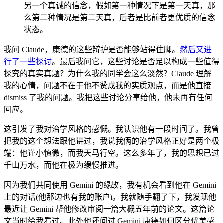
另一个真诚的信念，假如第一种情况下是第一天真，那
么第二种情况是第二天真，后者是比前者更优质的信念
状态。
我问 Claude，康德的这些辩护是否能够站得住脚。
然后又进
行了一些探讨
。最后我问它，这些讨论是否足以构成一些值得
探究的真实真题？为什么我的同学会这么淡然？Claude 理解
我的心情，问题不在于他不赞成我的实质观点，而是他直接
dismiss 了我的问题。我把这些讨论分享给他，他未再有任何
回应。
这引发了我对治学风格的感慨。我认识他有一段时间了。我曾
把我的这个想法跟他讲过，我说我俩的治学风格正好是两个极
端：他谨小慎微，而我天马行空。这么多年了，我的思想已过
千山万水，而他在极为缓慢推进。
因为我们共同使用 Gemini 的缘故，我有机会看到他在 Gemini
上的对话(他那边也有我的账户)。我就随手翻了下，我发现他
最近让 Gemini 帮他修改审阅一篇大概五年前的论文。这篇论
文当时给我看过。此外他还问过 Gemini 康德如何区分优美感