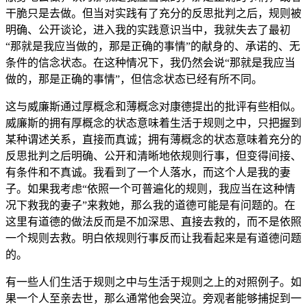
干脆只是去做。但当对实践有了充分的反思批判之后，规则被
明确、公开谈论，进入我的实践意识当中，我就失去了最初
“那就是我应当做的，那是正确的事情”的献身的、承诺的、无
条件的信念状态。在这种情况下，我仍然会说“那就是我应当
做的，那是正确的事情”，但信念状态已经有所不同。
这与威廉斯通过厚概念和薄概念对康德提出的批评有些相似。
威廉斯的拥有厚概念的状态意味着生活于规则之中，只把握到
某种谓述关系，直接而真诚；拥有薄概念的状态意味着充分的
反思批判之后明确、公开和清晰地依规则行事，但变得间接、
有条件和不真诚。我看到了一个人落水，而这个人是我的妻
子。如果我考虑“依照一个可普遍化的规则，我应当在这种情
况下救我的妻子”来救她，那么我的道德可能是有问题的。在
这里有道德的做法反而是不加深思、直接去救的，而不是依照
一个规则去救。明白依规则行事反而让我看起来是有道德问题
的。
有一些人们生活于规则之中与生活于规则之上的对照例子。如
果一个人至亲去世，那么通常他会哭泣。旁观者能够捕捉到一