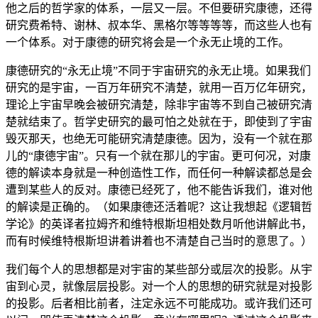
他之后的哲学家的体系，一层又一层。不但要研究康德，还得
研究费希特、谢林、叔本华、黑格尔等等等等，而这些人也有
一个体系。对于康德的研究将会是一个永无止境的工作。
康德研究的“永无止境”不同于宇宙研究的永无止境。如果我们
研究的是宇宙，一百万年研究不清楚，就用一百万亿年研究，
理论上宇宙早晚会被研究清楚，除非宇宙等不到自己被研究清
楚就结束了。哲学史研究的最可怕之处就在于，即使到了宇宙
毁灭那天，也绝无可能研究清楚康德。因为，没有一个就在那
儿的“康德宇宙”。只有一个就在那儿的宇宙。更可何况，对康
德的解读本身就是一种创造性工作，而任何一种解读都总是会
遭到某些人的反对。康德已经死了，他不能告诉我们，谁对他
的解读是正确的。（如果康德还活着呢？这让我想起《逻辑哲
学论》的英译者拉姆齐和维特根斯坦相处数月听他讲解此书，
而有时候维特根斯坦讲着讲着也不清楚自己当时的意思了。）
我们每个人的思想都是对宇宙的某些部分或层次的投影。从宇
宙到心灵，就像层层投影。对一个人的思想的研究就是对投影
的投影。后者相比前者，注定永远不可能成功。或许我们还可