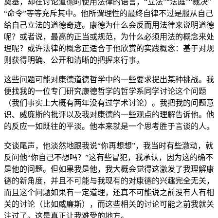
奠基，却在讨论道德时使用法律的语言，“立法”“法庭”“裁决”
“命令”等等充斥其中。他所谓理性的最终自律不过是服从自己
给自己立法的道德奇迹。康德为什么会反而用法律来说明道德
呢？或者说，最高的正当或规范，为什么必须用法的概念来处
理呢？或许法律的概念正适合于他欣赏的实践概念：基于对规
则获得明确、公开和清晰的把握来行事。
这些问题可能对康德道德哲学中的一些要求提出某种挑战。我
便找我的一位专门研究康德哲学的哲学系同学讨论这个问题
（我们事实上大概有两年没有过学术讨论）。我把我的问题意
识、威廉斯的批评以及我对康德的一些观点的理解告诉他。他
的反应一如既往的平淡。他本来就是一个思考胜于言谈的人。
交谈尾声，他淡然地跟我说“你再想想”，我当时有些激动，就
反问他“你自己不想吗？”这有些冒犯，我承认，因为这的确不
是他的问题。但如果我是他，我大概会觉得这激发了我理解康
德的新角度，并且不可能与我现有的对康德的兴趣完全无关，
而且这个问题如果有一定道理，还真不可能说之前没有人有相
关的讨论（比如威廉斯），而这些相关的讨论可能之前我就关
注过了。这是真正让我难受的地方。