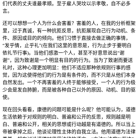
们代表的丈夫谁最孝顺。至于雇人哭坟以示孝敬，自不必多
言。
还可以想想一个人为什么会害羞？害羞的人，在我的分析框架
里，过于真诚，有一种抗拒反思，抗拒展现自己行为动机、条
件、原因或目的的倾向。他们习惯于直接去做正确的事情，
“发乎情，止乎礼”(在我们这里的意思是，行为止步于要明白
依礼节行事)。当他们感激一个人，甚至不好意思说出“谢
谢”，因为致谢是一个明显有目的的行为。当为了致谢而要送
礼时，这种心理更加明显：他们不适应那种依规则行事的感
觉，因为这使得他们的行为是有条件的，而不只是从他们本身
自然发出。一个不再害羞的人终于能够接受，一个人的行为极
少会是发自肺腑，而是被各种自己以外的原因、动机、目的驱
使。
现在回头看看，康德的问题可能是什么呢？他可能认为，道德
生活依赖于对规则的明白、普遍和公开的反思，规则越是明
白、普遍和公开，相关的思想或行动越是有道德的。所以当上
帝被拿掉之后，他谈论理性主体的自我立法。他用道德为法律