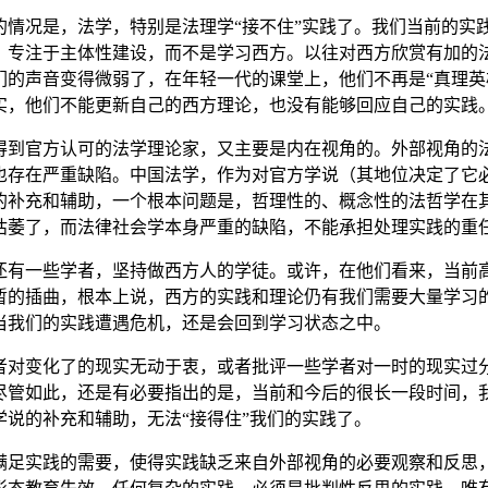
的情况是，法学，特别是法理学“接不住”实践了。我们当前的实
，专注于主体性建设，而不是学习西方。以往对西方欣赏有加的
们的声音变得微弱了，在年轻一代的课堂上，他们不再是“真理英
实，他们不能更新自己的西方理论，也没有能够回应自己的实践
得到官方认可的法学理论家，又主要是内在视角的。外部视角的
也存在严重缺陷。中国法学，作为对官方学说（其地位决定了它
的补充和辅助，一个根本问题是，哲理性的、概念性的法哲学在
枯萎了，而法律社会学本身严重的缺陷，不能承担处理实践的重
还有一些学者，坚持做西方人的学徒。或许，在他们看来，当前
暂的插曲，根本上说，西方的实践和理论仍有我们需要大量学习
当我们的实践遭遇危机，还是会回到学习状态之中。
者对变化了的现实无动于衷，或者批评一些学者对一时的现实过
尽管如此，还是有必要指出的是，当前和今后的很长一段时间，
学说的补充和辅助，无法“接得住”我们的实践了。
满足实践的需要，使得实践缺乏来自外部视角的必要观察和反思