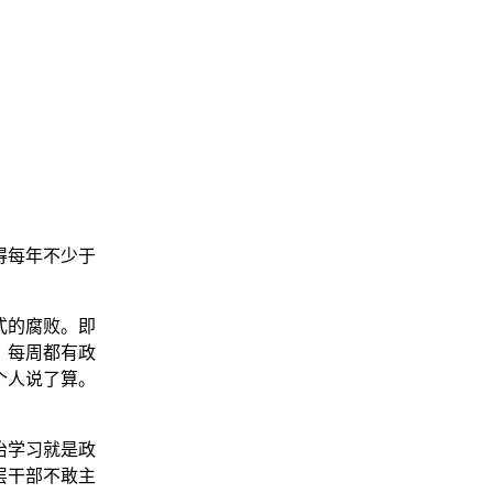
也得每年不少于
式的腐败。即
？每周都有政
个人说了算。
治学习就是政
层干部不敢主