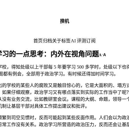
揆机
首页
归档
关于
标签
AI 评测
订阅
学习的一点思考：内外在视角问题
A
A
·
校，得知处级以上干部每 5 年要学习 500 多学时，处级以下
。每周都有例会，全部用于政治学习。有时候还得加时间学习。
出的学校的某些人的腐败又是触目惊心的，它是大面积的、塌方
，如果仔细观察，政治学习又有哪点落实到实际的工作当中了呢
从没有业务交流，比如教研室会议。课程的大纲、命题，领导一
机制让基层干部对具体工作提出建议和批评。
频繁到司空见惯时，反而可能起到某些反面作用。人们会以为政
日常工作没有关系。政治学习所营造的政治压力，反而还会让基