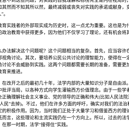
注意不到这些问题，对实践的自我理解和标榜完全是内在视角的
知其然而不知其所以然，最终减弱或丧失对实践的承诺或献身，变
人”。
教育实践者的外部现实成为历史时，这一点尤为重要。这也是为
的政治教育中获得更多，因为他们不仅学习了理论，还有机会将
么办法解决这个问题呢？这个问题相当的复杂。首先，应当容许
部视角讨论。其次，要培养公民公共讨论的理智能力，使得在一
角讨论不会威胁到实践。这两个问题都需要长期的准备，需要更
教育来推进。
，在改开之后的最初几十年，法学内部的大量知识分子是自由派
中批评当局，以各种方式向学生灌输西方价值理念。由于一些学
全正确理解社会主义事业、党的领导的正确和伟大(比如人民法院
“人民”去掉)。不过，他们在许多方面的呼吁，确实对我们的法治
定的积极作用。因为，当时我们正处于大量学习和借鉴西方的理
抵而言，这些理论和主流实践仍在一个方向上。所以，过去的法
，在那一时期，法学“接得住”实践。