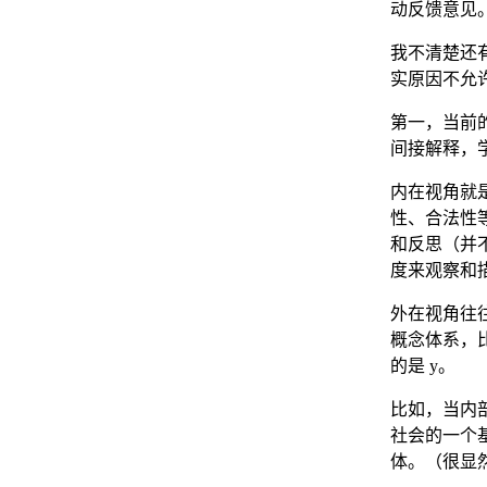
动反馈意见
我不清楚还
实原因不允
第一，当前
间接解释，
内在视角就
性、合法性
和反思（并
度来观察和
外在视角往
概念体系，
的是 y。
比如，当内
社会的一个
体。（很显