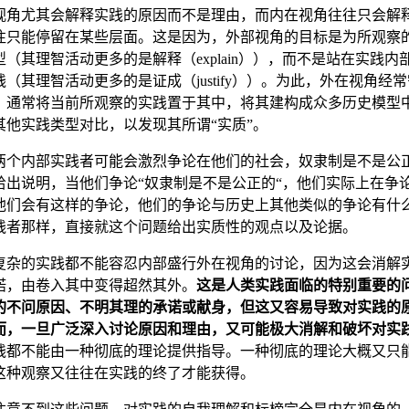
视角尤其会解释实践的原因而不是理由，而内在视角往往只会解
往只能停留在某些层面。这是因为，外部视角的目标是为所观察
（其理智活动更多的是解释（explain）），而不是站在实践内
（其理智活动更多的是证成（justify））。为此，外在视角经
，通常将当前所观察的实践置于其中，将其建构成众多历史模型
其他实践类型对比，以发现其所谓“实质”。
两个内部实践者可能会激烈争论在他们的社会，奴隶制是不是公
给出说明，当他们争论“奴隶制是不是公正的“，他们实际上在争
他们会有这样的争论，他们的争论与历史上其他类似的争论有什
践者那样，直接就这个问题给出实质性的观点以及论据。
复杂的实践都不能容忍内部盛行外在视角的讨论，因为这会消解
诺，由卷入其中变得超然其外。
这是人类实践面临的特别重要的
的不问原因、不明其理的承诺或献身，但这又容易导致对实践的
而，一旦广泛深入讨论原因和理由，又可能极大消解和破坏对实
践都不能由一种彻底的理论提供指导。一种彻底的理论大概又只
这种观察又往往在实践的终了才能获得。