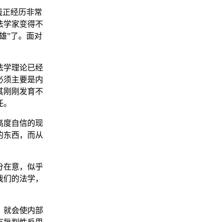
践正经历非常
法学家变得不
雄”了。面对
。
法学理论已经
必须主要是内
其刚刚发育不
任。
高度自信的现
的东西，而从
分在意，似乎
我们的法学，
，就会使内部