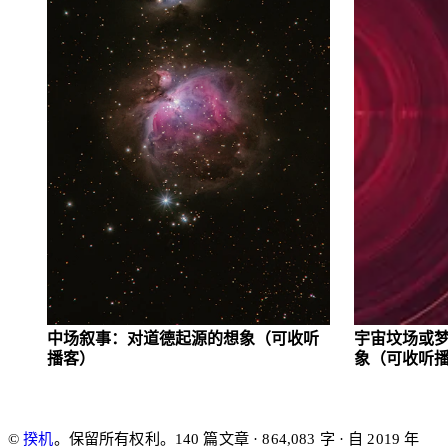
中场叙事：对道德起源的想象
（可收听
宇宙坟场或
播客）
象
（可收听
©
揆机
。保留所有权利。
140 篇文章 · 864,083 字 · 自 2019 年