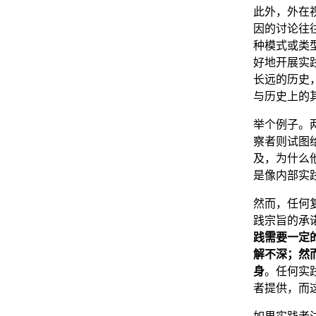
此外，外在
因的讨论往
种模式或类型
好地开展实践
长远的历史
与历史上的
举个例子。
察者则试图
及，为什么
是像内部实
然而，任何
践宗旨的承
践需要一定
解不深；然
身
。任何实
者提供，而