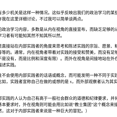
。
有多少机关是这样一种情况。这似乎反映出我们的政治学习的某
许我在这里详细讨论，不过我可以简单谈两点。
的政治学习内容，多数是从内在视角的直接宣布，而缺乏足够的
学习者有可能知其然不知其所以然。
是直接站在内部实践者的角度来思考和陈述实践的宗旨、愿景、
等等的。通常，内在视角者带着对实践的接受和赞美，而没有足
不是没有，而是比例和深度有限）。而外在视角是间接地站在外
描述实践。
往不会使用内部实践者的话语或概念，而可能发明一种不同于实
比如，实践者宣称自己在做的或想的是 x，而外部观察者认为其
部实践的人认为自己有高于一般社会群众的道德和纪律要求，并
基本要求时，外在视角则可能会用比如说“教士集团”这个概念来
然，这对于内部实践者来说是一种巨大的冒犯。）