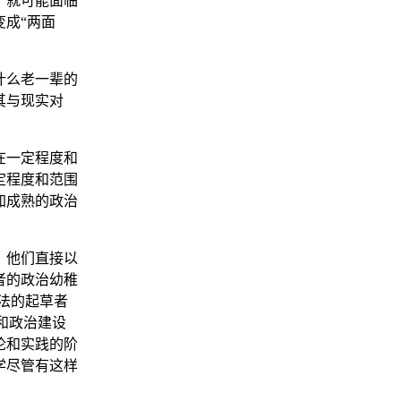
，就可能面临
成“两面
什么老一辈的
其与现实对
在一定程度和
定程度和范围
加成熟的政治
。他们直接以
者的政治幼稚
法的起草者
和政治建设
论和实践的阶
学尽管有这样