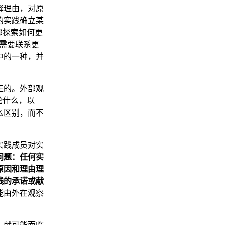
释理由，对原
的实践确立某
部探索如何更
常需要联系更
中的一种，并
正的。外部观
论什么，以
么区别，而不
实践成员对实
问题：任何实
原因和理由理
践的承诺或献
能由外在观察