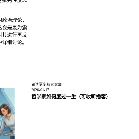
有批判性反思
习政治理论，
这会是最为震
对其进行再反
中详细讨论。
阅读更多
精选文章
2026-01-17
哲学家如何度过一生
（可收听播客）