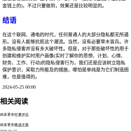
金钱上的)，不过只要做到，效果还是比较明显的。
结语
在这个联网、通电的时代，任何普通人的大部分隐私都无所遁
形。没有人能够抗拒这个潮流。当然，没有必要草木皆兵。许
多隐私侵害并没有多大破坏性。但是，对于那些破坏性的用于
创建和维护实时用户画像(实时了解你的思想、计划、心情、
财务、工作、行动)的隐私侵害行为，我们还是应该树立隐私
保护意识，采取力所能及的措施，哪怕是单纯是为它们制造困
难，也是值得的。
2024-05-25 00:00
下一代人有可能是人
类演化的又一次分
相关阅读
叉：论 AI 对教育和
元宇宙已经破
人性的威胁
（可收听
论日本政治问题的根
人形宠物即将
播客）
源
（可收听播客）
（可收听播客
阅读更多
时事评论
阅读更多
精选文章