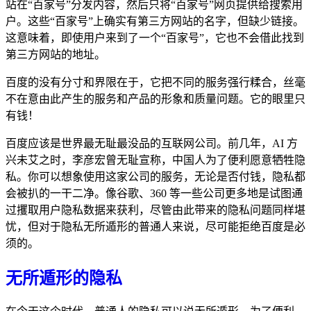
站在“百家号”分发内容，然后只将“百家号”网页提供给搜索用
户。这些“百家号”上确实有第三方网站的名字，但缺少链接。
这意味着，即使用户来到了一个“百家号”，它也不会借此找到
第三方网站的地址。
百度的没有分寸和界限在于，它把不同的服务强行糅合，丝毫
不在意由此产生的服务和产品的形象和质量问题。它的眼里只
有钱！
百度应该是世界最无耻最没品的互联网公司。前几年，AI 方
兴未艾之时，李彦宏曾无耻宣称，中国人为了便利愿意牺牲隐
私。你可以想象使用这家公司的服务，无论是否付钱，隐私都
会被扒的一干二净。像谷歌、360 等一些公司更多地是试图通
过攫取用户隐私数据来获利，尽管由此带来的隐私问题同样堪
忧，但对于隐私无所遁形的普通人来说，尽可能拒绝百度是必
须的。
无所遁形的隐私