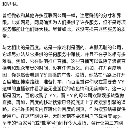
和界限。
曾经微软和其他许多互联网公司一样，注意赚钱的分寸和界
限。比如网易。网易确实为人们提供了许多服务，但不是每项
服务都能让他们赚大钱。尽管如此，这没有损害这些服务的质
量。
与之相比的是百度。这是一家唯利是图的、卑鄙无耻的公司，
它想尽办法从它提供的任何服务中赚钱，并且不在乎吃相有多
难看。例如，它在贴吧推广直播。这些直播可以说除了浪费直
播者和观众宝贵的时间，没有任何意义。再如，打开百度地
图，你竟然会看到 YY 直播的广告。没错，你站在马路上打开
百度地图搜索路线，准备打车，而百度觉得你现在需要去 YY
这样的直播软件看那些无业游民的软色情和无病呻吟。这一切
都是因为，百度收购了 YY，而 YY 的母公司欢聚娱乐转型做
直播。再如，百度的移动搜索已经彻底走上了反搜索引擎的道
路。它把许多网页内容转化为百度的网页，作为搜索结果提供
给用户。在这些网页中，无时无刻不要求用户下载百度 app。
早年的“百家号”(或“熊掌号”)同样令人发指，强行让第三方网