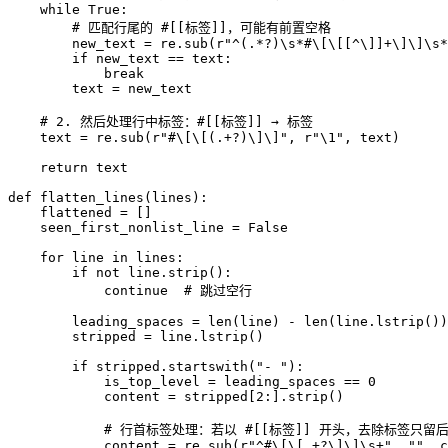
    while True:

        # 匹配行尾的 #[[标签]]，可能有前置空格

        new_text = re.sub(r"^(.*?)\s*#\[\[[^\]]+\]\]\s*
        if new_text == text:

            break

        text = new_text

    # 2. 然后处理行中标签：#[[标签]] → 标签

    text = re.sub(r"#\[\[(.+?)\]\]", r"\1", text)

    return text

def flatten_lines(lines):

    flattened = []

    seen_first_nonlist_line = False

    for line in lines:

        if not line.strip():

            continue  # 跳过空行

        leading_spaces = len(line) - len(line.lstrip())

        stripped = line.lstrip()

        if stripped.startswith("- "):

            is_top_level = leading_spaces == 0

            content = stripped[2:].strip()

            # 行首标签处理：若以 #[[标签]] 开头，去除标签只留后
            content = re.sub(r"^#\[\[.+?\]\]\s+", "", c