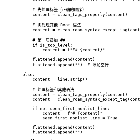
            # 先处理标签（正确的顺序）

            content = clean_tags_properly(content)

            # 再处理其他 Roam 语法

            content = clean_roam_syntax_except_tag(cont
            # 第一层级加 ##

            if is_top_level:

                content = f"## {content}"

            flattened.append(content)

            flattened.append("")  # 添加空行

        else:

            content = line.strip()

            # 处理标签和其他语法

            content = clean_tags_properly(content)

            content = clean_roam_syntax_except_tag(cont
            if not seen_first_nonlist_line:

                content = f"# {content}"

                seen_first_nonlist_line = True

            flattened.append(content)

            flattened.append("")
