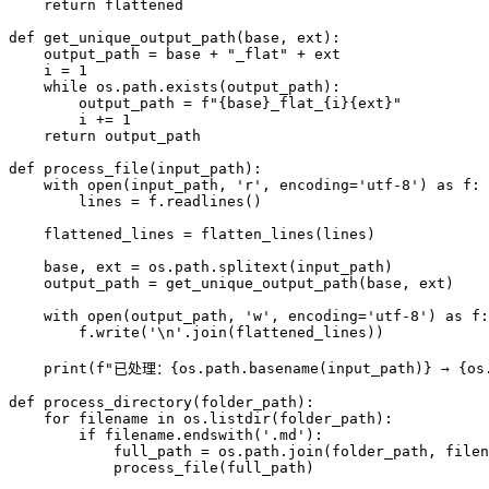
    return flattened

def get_unique_output_path(base, ext):

    output_path = base + "_flat" + ext

    i = 1

    while os.path.exists(output_path):

        output_path = f"{base}_flat_{i}{ext}"

        i += 1

    return output_path

def process_file(input_path):

    with open(input_path, 'r', encoding='utf-8') as f:

        lines = f.readlines()

    flattened_lines = flatten_lines(lines)

    base, ext = os.path.splitext(input_path)

    output_path = get_unique_output_path(base, ext)

    with open(output_path, 'w', encoding='utf-8') as f:

        f.write('\n'.join(flattened_lines))

    print(f"已处理：{os.path.basename(input_path)} → {os.p
def process_directory(folder_path):

    for filename in os.listdir(folder_path):

        if filename.endswith('.md'):

            full_path = os.path.join(folder_path, filen
            process_file(full_path)
