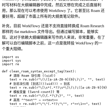
时写材料在大纲编辑器中完成，然后又想在完成之后直接利
用，那么现在可以考虑使用 Workflowy 了。它甚至比 Roam 还
要好用，超越了市面上所有的大纲类笔记软件。
补充，目前 WorkFlowy 还是不支持直接转换成 Roam Research
那样的 flat markdown 文件导出。但通过编写脚本，能够实
现。这对于依赖大纲编辑器来写作的人来说，非常重要。在了
解可以自行编辑脚本之前，这一点是我转投 WorkFlowy 的一
个重大阻碍。
import os

import sys

import re

def clean_roam_syntax_except_tag(text):

    # 清除 Roam 块引用 ((uid))

    text = re.sub(r"\(\([a-zA-Z0-9]{9}\)\)", "", text)

    # 别名块引用 [别名](((uid))) → 别名

    text = re.sub(r"\[\s*(.*?)\s*\]\(\(\([a-zA-Z0-9]{9}
    # 模板变量 {{word-count}} 等

    text = re.sub(r"\{\{.*?\}\}", "", text)

    # 高亮 ^^text^^ → ==text==

    text = re.sub(r"\^\^(.*?)\^\^", r"==\1==", text)
