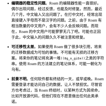
编辑器的稳定性问题
。Roam 的编辑器性能一直很好。
偶尔出现问题，经过反馈，也能及时修复。然而，最近
几个月，中文输入又出问题了。在打中文时，经常出现
直接键入字母而不是汉字的问题。之前，由于 Roam 有
相当数量的中文用户，会有不少人会反映问题。而现
在，Roam 的中文用户可能寥寥无几了吧。可能也正因
于此，中文输入的问题久久不被注意和修复。
可迁移性太差
。如果使用 Roam 做了很多块引用，将来
的迁移数据成为可怕的事情。不可能有无损的迁移方
案。将来你的笔记将充满一堆
之类的字符
((8g_o_giEe))
串。使用 Roam 的方法建立的笔记体系，可能一朝化为
乌有。
前景不明
。任何软件都有终结的一天，或早或晚。Roam
需要登录才能访问自己的数据，让人不禁担忧。尽管官
方也考虑过，当 Roam 终结时，以某种方式为其续命，
比如开放源代码，但他们现在不愿意做出任何此类承
诺。