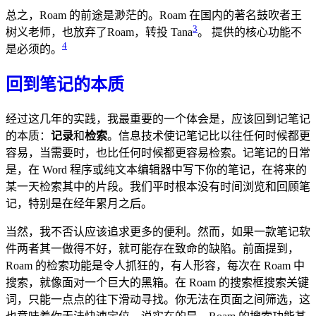
总之，Roam 的前途是渺茫的。Roam 在国内的著名鼓吹者王
3
树义老师，也放弃了Roam，转投 Tana
。 提供的核心功能不
4
是必须的。
回到笔记的本质
经过这几年的实践，我最重要的一个体会是，应该回到记笔记
的本质：
记录
和
检索
。信息技术使记笔记比以往任何时候都更
容易，当需要时，也比任何时候都更容易检索。记笔记的日常
是，在 Word 程序或纯文本编辑器中写下你的笔记，在将来的
某一天检索其中的片段。我们平时根本没有时间浏览和回顾笔
记，特别是在经年累月之后。
当然，我不否认应该追求更多的便利。然而，如果一款笔记软
件两者其一做得不好，就可能存在致命的缺陷。前面提到，
Roam 的检索功能是令人抓狂的，有人形容，每次在 Roam 中
搜索，就像面对一个巨大的黑箱。在 Roam 的搜索框搜索关键
词，只能一点点的往下滑动寻找。你无法在页面之间筛选，这