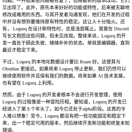
问题。一开始某些问题被修复了，但随着新的版本改动，它们
又出现了。此外，原先本来好好的功能或特性，后来被无聊地
修改成难用的东西。与其开发者沟通发现，他们在开发的过程
中并没有想到要维持原有特性的稳定。这让人十分恼火。还
有， Logseq 在设计新特性时，总是浅尝辄止。我曾在 Discord
写长文抱怨这些问题，但未见改观。整体来说，Logseq 的开
发一直处于顾此失彼、缝缝补补的状态。单就是编辑器，直到
最近才稳定下来。
不过，Logseq 的本地化数据设计要比 Roam 好。这使其与
Obsidian 更接近。如果将来 Logseq 停止更新，我们仍然可以
继续使用软件并且保有我们的数据。将来如果 AI 技术发展，
也有望在 Logseq 上利用。
然而，由于 Logseq 的开发者根本不会进行开发管理，使用
Logseq 的过程像是一种冒险历程。要知道，Logseq 的开发已
经进入了第
5
个年头了。如今它还处于alpha阶段。这真的令
人难以想象！至今，Logseq 都没有把一些功能固定和稳定下
来，出一个稳定可用的版本，然后继续开发新功能和修复未知
错误。