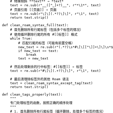
    # 特殊倾斜 **text** → *text*

    text = re.sub(r"__([^_]+?)__", r"*\1*", text)

    # 页面引用 [[页面]] → 页面

    text = re.sub(r"\[\[(.*?)\]\]", r"\1", text)

    return text.strip()

def clean_roam_syntax_full(text):

    # 首先删除所有行尾标签（包括多个标签的情况）

    # 使用循环删除行尾的所有 #[[标签]] 格式

    while True:

        # 匹配行尾的标签（可能有前置空格）

        new_text = re.sub(r"(.*?)\s*#\[\[[^\]]+\]\]\s*$
        if new_text == text:

            break

        text = new_text

    # 然后处理剩余的行中标签：#[[标签]] → 标签

    text = re.sub(r"#\[\[(.+?)\]\]", r"\1", text)

    # 最后清理除标签外的其他 Roam 语法

    text = clean_roam_syntax_except_tag(text)

    return text.strip()

def clean_tags_properly(text):

    """

    专门处理标签的函数，按照正确的顺序处理

    """

    # 1. 首先删除所有行尾标签（循环删除，处理多个标签的情况）
