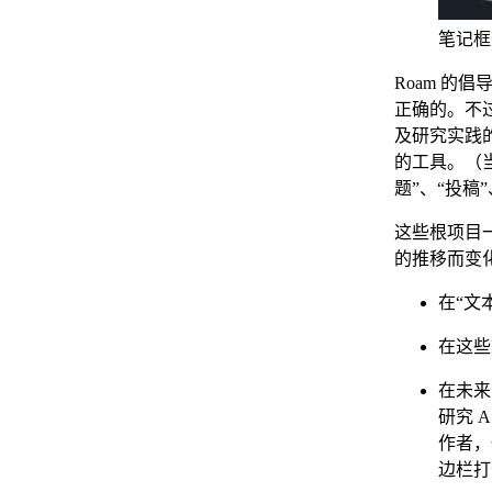
笔记框
Roam 的
正确的。不
及研究实践
的工具。（
题”、“投稿
这些根项目一
的推移而变
在“文
在这些
在未来
研究 
作者，
边栏打