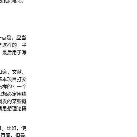
的纸质笔记，
一点是，
应当
是这样的：平
，最后用于写
知道，文献、
基本项目打交
怎样的？一个
思想必定围绕
阐发的某些概
展思想理论研
雅。比如，使
或页面，但是