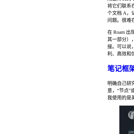
将它们联系在
个文档 A，
问题。很难在
在 Roam
其一部分），
接。可以说
利、高效和
笔记框
明确自己研
意，“节点”
我使用的是英