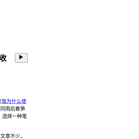
收
《
我为什么使
如同雨后春笋
，选择一种笔
 的文章不少，