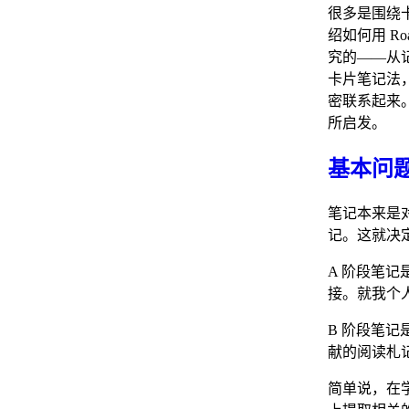
很多是围绕
绍如何用 R
究的——从记
卡片笔记法
密联系起来。
所启发。
基本问
笔记本来是
记。这就决定
A 阶段笔
接。就我个
B 阶段笔
献的阅读札
简单说，在