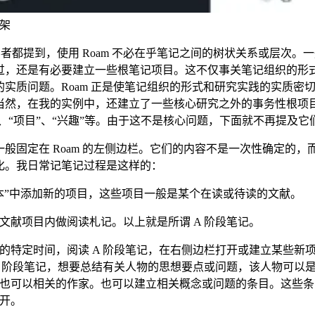
架
倡导者都提到，使用 Roam 不必在乎笔记之间的树状关系或层次。
过，还是有必要建立一些根笔记项目。这不仅事关笔记组织的形
的实质问题。Roam 正是使笔记组织的形式和研究实践的实质密
当然，在我的实例中，还建立了一些核心研究之外的事务性根项目
”、“项目”、“兴趣”等。由于这不是核心问题，下面就不再提及它
般固定在 Roam 的左侧边栏。它们的内容不是一次性确定的，
化。我日常记笔记过程是这样的：
本”中添加新的项目，这些项目一般是某个在读或待读的文献。
文献项目内做阅读札记。以上就是所谓 A 阶段笔记。
的特定时间，阅读 A 阶段笔记，在右侧边栏打开或建立某些新
A 阶段笔记，想要总结有关人物的思想要点或问题，该人物可以
也可以相关的作家。也可以建立相关概念或问题的条目。这些条
开。