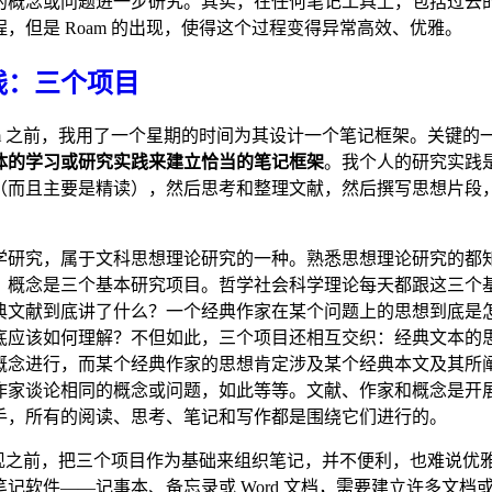
的概念或问题进一步研究。其实，在任何笔记工具上，包括过去
，但是 Roam 的出现，使得这个过程变得异常高效、优雅。
践：三个项目
am 之前，我用了一个星期的时间为其设计一个笔记框架。关键的
体的学习或研究实践来建立恰当的笔记框架
。我个人的研究实践
（而且主要是精读），然后思考和整理文献，然后撰写思想片段
学研究，属于文科思想理论研究的一种。熟悉思想理论研究的都
、概念是三个基本研究项目。哲学社会科学理论每天都跟这三个
典文献到底讲了什么？一个经典作家在某个问题上的思想到底是
底应该如何理解？不但如此，三个项目还相互交织：经典文本的
概念进行，而某个经典作家的思想肯定涉及某个经典本文及其所
作家谈论相同的概念或问题，如此等等。文献、作家和概念是开
手，所有的阅读、思考、笔记和写作都是围绕它们进行的。
 出现之前，把三个项目作为基础来组织笔记，并不便利，也难说优
记软件——记事本、备忘录或 Word 文档，需要建立许多文档