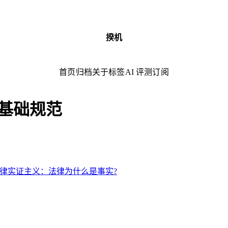
揆机
首页
归档
关于
标签
AI 评测
订阅
 基础规范
律实证主义：法律为什么是事实?