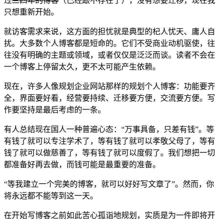
过
三四年的博客
（已经跟不存在了），没有想要迁移，现在我
只想重新开始。
就访客需求来说，这方面的担忧就是典型的杞人忧天、庸人自
扰。大多数个人博客都是短命的。它们不受商业动机驱使，往
往没有明确的主题或领域，或者仅仅是泛泛而谈。读者不会在
一个博客上停留太久，更不太可能产生依赖。
现在，许多人像规划企业网站那样的规划个人博客：功能要齐
全，界面要好看，经营要持续、迁移要方便，交流要方便。写
作要坚持是最后考虑的一条。
有人总结现在国人一种普遍心态：“万事具备，只差有钱”。等
有钱了就可以专注学术了，等有钱了就可以孝敬父母了，等有
钱了就可以做慈善了，等有钱了就可以度假了。我们想把一切
都准备好再去做，而钱可能是最重要的准备。
“等我建立一个完美的博客，就可以好好写文章了”。然而，你
将永远都不能等到这一天。
在开始写博客之前如此苦心孤诣地规划，实质是为一件即将开