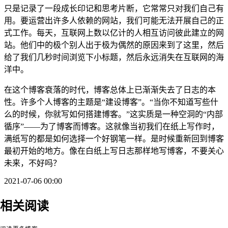
只是记录了一段成长印记和思考片断，它常常只对我们自己有
用。要运营出许多人依赖的网站，我们可能无法开展自己的正
式工作。每天，互联网上数以亿计的人相互访问彼此建立的网
站。他们中的极个别人出于极为偶然的原因来到了这里，然后
给了我们几秒时间浏览下小标题，然后永远消失在互联网的海
洋中。
在这个博客衰落的时代，博客总体上已渐渐失去了日志的本
性。许多个人博客的主题是“建设博客”。“当你不知道写些什
么的时候，你就写如何搭建博客。”这实质是一种空洞的“内部
循序”——为了博客而博客。这就像当初我们在纸上写作时，
满纸写的都是如何选择一个好钢笔一样。是时候重新回到博客
最初开始的地方。像在白纸上写日志那样地写博客，不要关心
未来，不好吗？
2021-07-06 00:00
毒品、博客、游戏与
相关阅读
成瘾：基于个人经验
新型电子游戏：笔记
的探讨
（可收听播
软件或博客程序
（可
我不会在博客
客）
收听播客）
几件事