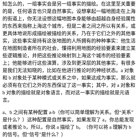
知怎么的，一组事实会是另一组事实的描绘。在这里至关重要
的是，任何语言也只是自然事实。设想拿起一幅地图走在上海
的街道上，你无法设想这幅地图本身能够由超越自身经验属性
的东西来指称上海这个城市，但是二者之间之所以有关系，或
更具体地说形成描绘被描绘的关系，乃在于它们之外的其他事
实，这些事实是持有这张地图的人所拥有的种种事实：他生活
在地图制造者所在的社会，懂得利用地图的经验要素来建立某
些逻辑推论，并把这些推论映射到上海这个城市的经验要素
上；他能够进行这些演算，涉及到更深层的其他事实，有很多
是我们无法知晓的，比如在他进行推论时的神经状态。a 对象
和 b 对象处于某种模式或关系之中，如果这成为事实，那么就
必须有在它们之外的东西保证了这一事实；其中，对 a 对象和
b 对象的描绘就是对象语言，而对这一事实的描绘就是元语
言。
a、b 之间有某种配置 a-b（你可以简单理解为关系。但“关系”
是什么？）这种配置是自然事实，如果发现了 a，你总能发现
或者推论 b，所以，你说 a 描绘了 b。（你可以将 a 理解为 b
的信号。但“信号”是什么？）