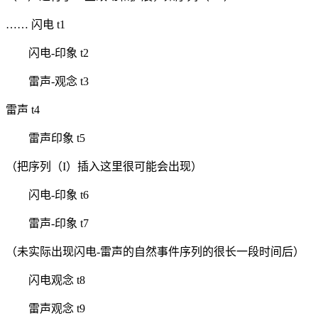
…… 闪电 t1
闪电-印象 t2
雷声-观念 t3
雷声 t4
雷声印象 t5
（把序列（I）插入这里很可能会出现）
闪电-印象 t6
雷声-印象 t7
（未实际出现闪电-雷声的自然事件序列的很长一段时间后）
闪电观念 t8
雷声观念 t9