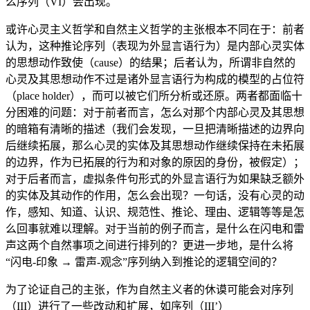
么序列（VI）会出现。
或许心灵主义哲学和自然主义哲学的主张根本不同在于：前者
认为，这种推论序列（表现为外显言语行为）是内部心灵实体
的思想动作致使（cause）的结果；后者认为，所谓非自然的
心灵及其思想动作不过是诸外显言语行为构成的模型的占位符
（place holder），而可以被它们所分析或还原。两者都面临十
分困难的问题：对于前者而言，怎么对那个内部心灵及其思想
的暗箱有清晰的描述（我们会发现，一旦把清晰描述的边界向
后继续拓展，那么心灵的实体及其思想动作继续保持在未拓展
的边界，作为已拓展的行为和对象的原因的身份，被假定）；
对于后者而言，虚拟条件句形式的外显言语行为如果缺乏额外
的实体及其动作的作用，怎么会出现？一句话，没有心灵的动
作，感知、知道、认识、规范性、推论、理由、逻辑等等是怎
么回事就难以理解。对于当前的例子而言，是什么在闪电和雷
声这两个自然事项之间进行排列的？更进一步地，是什么将
“闪电-印象 → 雷声-观念”序列纳入到推论的逻辑空间的？
为了论证自己的主张，作为自然主义者的休谟可能会对序列
（III）进行了一些改动和扩展，如序列（III’）