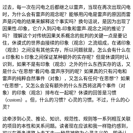
过去，每一次在闪电之后都继之以雷声，当现在再次出现闪电
时，为什么会有雷声的观念呢？能够用闪电是雷声的原因而雷
声是闪电的结果来解释这个事实吗？换句话说，是因为出现了
因果性-印象，它介入到闪电-印象和雷声-观念之间的推论了
吗？ 理解这个对传统因果关系概念的批判的关键一点是要记
住，休谟式的世界由接续的印象（观念）之流组成，在诸印象
（观念）之间没有其他实存，所以问题就是，怎么会有什么在
a 印象和 b 印象之间保证某种额外的实存呢？但是休谟同时认
识到，如果不是有印象（观念）之外的什么东西实存的话，又
是什么“在思想”着闪电-雷声序列的呢？如果真的只有闪电和
雷声的纯粹自然事件（对象），又怎么有任何“在思想”？如果
“在思想”，又怎么会没有额外的什么东西将这两个事件（对
象）的印象（观念）排布在一起呢？休谟的回答是习惯
（custom）。但，什么的习惯？心灵的习惯。不过，什么的心
灵？
这牵涉到心灵、推论、知识、规范性、规则等一系列相互关联
的项目的本性和关系问题。读者现在应该和我一样隐约感到，