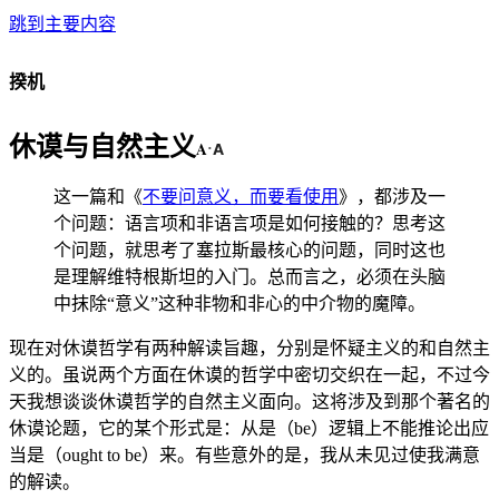
跳到主要内容
揆机
休谟与自然主义
A
A
·
这一篇和《
不要问意义，而要看使用
》，都涉及一
个问题：语言项和非语言项是如何接触的？思考这
个问题，就思考了塞拉斯最核心的问题，同时这也
是理解维特根斯坦的入门。总而言之，必须在头脑
中抹除“意义”这种非物和非心的中介物的魔障。
现在对休谟哲学有两种解读旨趣，分别是怀疑主义的和自然主
义的。虽说两个方面在休谟的哲学中密切交织在一起，不过今
天我想谈谈休谟哲学的自然主义面向。这将涉及到那个著名的
休谟论题，它的某个形式是：从是（be）逻辑上不能推论出应
当是（ought to be）来。有些意外的是，我从未见过使我满意
的解读。