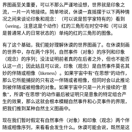
界图画至关重要，可以不那么严谨地设想，世界就是印象之
流，一片一片地接续。简单地说，休谟一直摇摆于以下两种情
况之间来谈论印象和观念：（可以说是哲学家特有的）看到
（seeing，注意这是个动作）红的三角形在时空中和（可以说
是普通常人的日常状态的）单纯的红的三角形的图像。
有了这个基础，我们能好理解休谟的世界图画了。在休谟刻画
的世界中，存在两个序列，自然事件（对象）的序列和印象
（观念）的序列；没法证明前者真的在后者之外，但也不能否
认这一点；因此姑且可以说，印象（观念）是自然事件莫名其
妙的伴随或相像（likeness）。如果宇宙中有“在思想”的动作，
那么它所能捕捉的只有这一伴随或者相像，但同时会以此推论
到被伴随或被相像的对象。如果宇宙中只是一片片接续的“意
象”，所谓“在思想”的动作最后被证明只是意象的特定组合产
生的效果，那么这就会根本模糊自然事件和心灵事件的界限，
把我们推到某种自然主义图画中。
现在我们暂时假定有自然事件（对象）和印象（观念）两个伴
随或相像序列，来看看会发生什么。休谟可能会说，既然是这