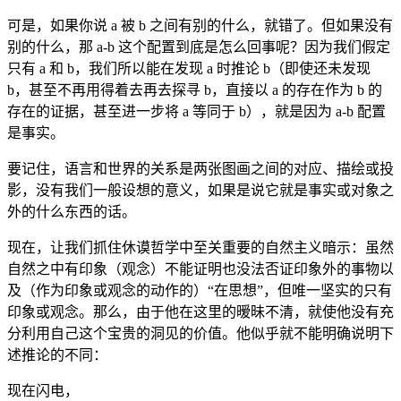
可是，如果你说 a 被 b 之间有别的什么，就错了。但如果没有
别的什么，那 a-b 这个配置到底是怎么回事呢？因为我们假定
只有 a 和 b，我们所以能在发现 a 时推论 b（即使还未发现
b，甚至不再用得着去再去探寻 b，直接以 a 的存在作为 b 的
存在的证据，甚至进一步将 a 等同于 b），就是因为 a-b 配置
是事实。
要记住，语言和世界的关系是两张图画之间的对应、描绘或投
影，没有我们一般设想的意义，如果是说它就是事实或对象之
外的什么东西的话。
现在，让我们抓住休谟哲学中至关重要的自然主义暗示：虽然
自然之中有印象（观念）不能证明也没法否证印象外的事物以
及（作为印象或观念的动作的）“在思想”，但唯一坚实的只有
印象或观念。那么，由于他在这里的暧昧不清，就使他没有充
分利用自己这个宝贵的洞见的价值。他似乎就不能明确说明下
述推论的不同：
现在闪电，