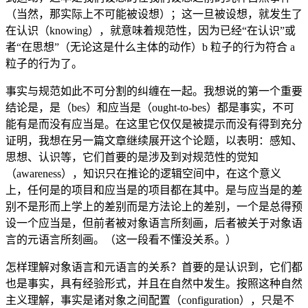
（当然，那实际上不可能被设想）；这一旦被设想，就发生了
在认识（knowing），就意味着规范性，因为已经“在认识”或
者“在思想”（无论这是什么主体的动作）b 粒子的行为符合 a
粒子的行为了。
事实与规范如此不可分割的纠缠在一起。我想说的第一个重要
结论是，是（bes）和应当是（ought-to-bes）都是事实，不可
能有是而没有应当是。在这里它仅仅是被提示而没有得到充分
证明，我想在另一篇文章继续展开这个论题，以表明：感知、
思想、认识等，它们首要的是涉及到对规范性的觉知
（awareness），知识只在推论的逻辑空间中，在这个意义
上，任何是的项目和应当是的项目都在其中。是与应当是的差
别不是形而上学上的差别而是方法论上的差别，一个是总得预
设一个应当是，但前者被对象语言所刻画，后者被关于对象语
言的元语言所刻画。（这一段看不懂没关系。）
怎样理解对象语言和元语言的关系？首要的是认识到，它们都
也是事实，具有经验形式，并且在自然中发生。按照这种自然
主义理解，事实是诸对象之间配置（configuration），只是不