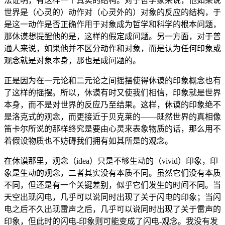
法证明，有这样一个真实的结构。对于哲学家来说，他如果说
世界是（心灵的）动作对（心灵外的）对象的反应的结构，于
是这一动作是否正确作用于对象成为哲学和科学的根本问题，
那休谟想提醒他的是，这样的假定成问题。另一方面，对于普
通人来说，如果他并不区分动作和对象，而是认为任何印象或
观念就是对象本身，那也是成问题的。
正是因为在一元论和二元论之间摇摆使得休谟的印象概念也有
了这样的摇摆。所以，休谟有时又使我们相信，印象就是世界
本身，而不是对世界的反应乃至结果。这样，休谟的印象绝不
是洛克式的观念，而更接近于贝克莱的——既然世界的真相像
笛卡尔所说的那样终究是要由心灵来表象物质的话，那么用不
着假设物质也不妨碍我们拥有如其所是的观念。
在休谟那里，观念（idea）只是不够生动的（vivid）印象，印
象是生动的观念，二者其实没有本质不同。虽然它们没有本质
不同，但还是有一个关键差别，似乎它们发生的时间不同。当
天空出现闪电，几乎可以说同时出现了关于闪电的印象；当闪
电之后不久出现雷声之后，几乎可以说同时出现了关于雷声的
印象，但此时的闪电-印象则可能变成了闪电-观念。我没有发