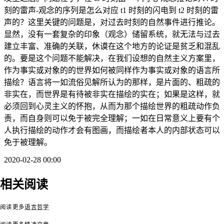
刻的雷声-观念的序列是怎么对应 t1 时刻的闪电到 t2 时刻的雷
声的？这里关键的问题是，对过去时刻的自然事件进行推论。
显然，没有一套复杂的印象（观念）储留系统，就无法与过去
建立丰富、准确的关联，休谟在这个地方的论证是贫乏和混乱
的。要是这个问题不能解决，在我们设想的自然主义方案里，
作为事实或对象的的世界如何被同样作为事实或对象的语言所
描绘？语言将一如流俗见解所认为的那样，是片面的、粗疏的
非实在，而世界是有待被非实在描绘的实在；如果是这样，就
必须回到心灵主义的怀抱，从而为那个描绘世界的粗疏动作负
责，而自身则可以免于被完全理解；一如在日常意义上要有个
人执行描绘的动作才会有图画，而描绘者本人的内部状态可以
免于被理解。
2020-02-28 00:00
相关阅读
从两个语言哲学教训
看法哲学中的形而上
安斯康姆：论天然事
学进路
实
塞尔：构成性
阅读更多
语言哲学