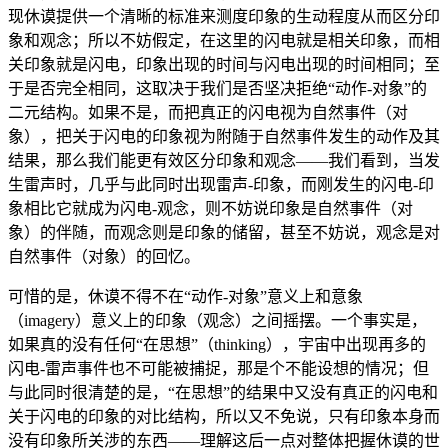
现休谟提供一个清晰的标准来测度印象的生动程度从而区分印
象和观念；所以不妨假定，在这里的闪电就是相关印象，而相
关印象就是闪电，印象出现的时间与闪电出现的时间相同；至
于是否完全相同，这取决于我们是否坚决拒绝“动作-对象”的
二元结构。如果不是，而把真正的闪电视为自然事件（对
象），把关于闪电的印象视为附随于自然事件发生的动作及其
结果，那么我们能更有效区分印象和观念——我们看到，当发
生雷声时，几乎与此同时出现雷声-印象，而刚发生的闪电-印
象相比它就成为闪电-观念，则不妨说印象是自然事件（对
象）的伴随，而观念则是印象的储留，甚至不妨说，观念是对
自然事件（对象）的回忆。
可惜的是，休谟不得不在“动作-对象”意义上和意象
（imagery）意义上的印象（观念）之间摇摆。一个事实是，
如果真的没有任何“在思想”（thinking），宇宙中出现再多的
闪电-雷声事件也不可能被捕捉，那是个不能设想的情况；但
与此同时很清楚的是，“在思想”的结果中又没有真正的闪电和
关于闪电的印象的对比结构，所以又不免说，只有印象本身而
没有印象所关涉的东西——理解这后一点对整体把握休谟的世