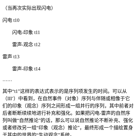
（当再次实际出现闪电）
闪电 t10
闪电-印象 t11
雷声-观念 t12
雷声 t13
雷声-印象 t14
……
其中“t1”这样的表达式表示的是序列项发生的时间。可以从
（III’）中看到，在自然事件（对象）序列与伴随或相像于它
们的印象（观念）序列之间形成一组并行的序列，其中前者对
后者断断续续地进行补充和强化。如果把闪电-雷声的自然序
列叫做“自然推论”的话，那么可以说自然推论不断补充、强化
或者修改另一组“印象（观念）推论”，最终形成一个描绘置身
于其中的世界的“生动观念”系统。