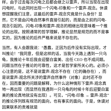
样，由于过去每次闪电之后都会继之以雷声，所以当现在出现
闪电时，与此同时出现一个闪电-印象和一个雷声-观念。休谟
想提醒我们注意，这最后的雷声-观念究竟是什么身份？显
然，它不是由闪电自然事件直接引起的，而是由之前的闪电-
观念引起的。闪电-印象和雷声-观念的相继出现意味着一个推
论的出现。按照通常的哲学理解，推论显然是规范的而不是事
实的，因为推论的后件严格来说是不存在的。
当然，有人会跟我说：“愚蠢，正因为后件没有实际出现，才
叫推论！”我同意，但是这样的话，当我今天路上遇到一只乌
龟，我推论十年后我会迎娶白富美、出任 CEO 也不成问题。
问题当然在于推论的可靠性，这才是哲学家所关心的。必须小
心注意的是，这不是说雷声-观念不存在（它的确存在），而
是说雷声-观念所关涉的雷声自然事件（对象）此时还不存
在，因而重要的问题是解释，为什么这种情形下雷声-观念真
地一再出现（而显然在我遇到一只乌龟的时候十年后迎娶白富
美的推论真地就没有出现）。可见，“闪电-印象 → 雷声-观念”
的推论序列既有规范的面向，也有事实的面向。于是，休谟对
因果联系的责难就是