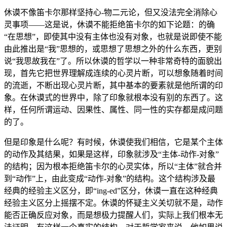
休谟不像笛卡尔那样坚持心-物二元论，但又没法完全消除心
灵事项——这是说，休谟不能拒绝笛卡尔的如下论题：的确
“在思想”，即使其中没有主体也没有对象，也就是说即使不能
由此推出是“我”思想的，或思想了思想之外的什么东西，更别
说“我思故我在”了。所以休谟的哲学以一种非常奇特的面貌出
现，首先它把世界理解成连续的心灵片断，可以想象随着时间
的流逝，不断出现心灵片断，其中基本的要素就是他所谓的印
象。在休谟式的世界中，除了印象就根本没有别的东西了。这
样，任何所谓运动、因果性、属性、同一性的实存都是成问题
的了。
但是印象是什么呢？有时候，休谟使我们相信，它是某个主体
的动作及其结果，如果是这样，印象就涉及“主体-动作-对象”
的结构；因为根本拒绝笛卡尔的心灵实体，所以“主体”就合并
到“动作”上，由此变成“动作-对象”的结构。这个结构涉及最
经典的经验主义区分，即“ing-ed”区分，休谟一直在这种经典
经验主义区分上摇摆不定。休谟的怀疑主义关切就不是，动作
能否正确反应对象，而是想极力提醒人们，实际上我们根本无