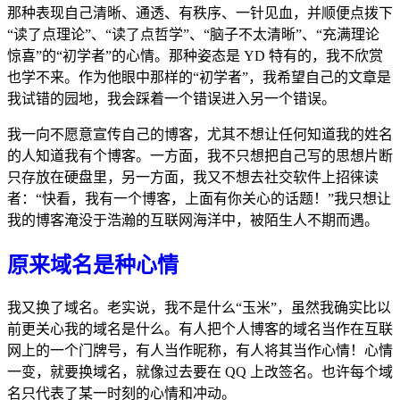
那种表现自己清晰、通透、有秩序、一针见血，并顺便点拨下
“读了点理论”、“读了点哲学”、“脑子不太清晰”、“充满理论
惊喜”的“初学者”的心情。那种姿态是 YD 特有的，我不欣赏
也学不来。作为他眼中那样的“初学者”，我希望自己的文章是
我试错的园地，我会踩着一个错误进入另一个错误。
我一向不愿意宣传自己的博客，尤其不想让任何知道我的姓名
的人知道我有个博客。一方面，我不只想把自己写的思想片断
只存放在硬盘里，另一方面，我又不想去社交软件上招徕读
者：“快看，我有一个博客，上面有你关心的话题！”我只想让
我的博客淹没于浩瀚的互联网海洋中，被陌生人不期而遇。
原来域名是种心情
我又换了域名。老实说，我不是什么“玉米”，虽然我确实比以
前更关心我的域名是什么。有人把个人博客的域名当作在互联
网上的一个门牌号，有人当作昵称，有人将其当作心情！心情
一变，就要换域名，就像过去要在 QQ 上改签名。也许每个域
名只代表了某一时刻的心情和冲动。