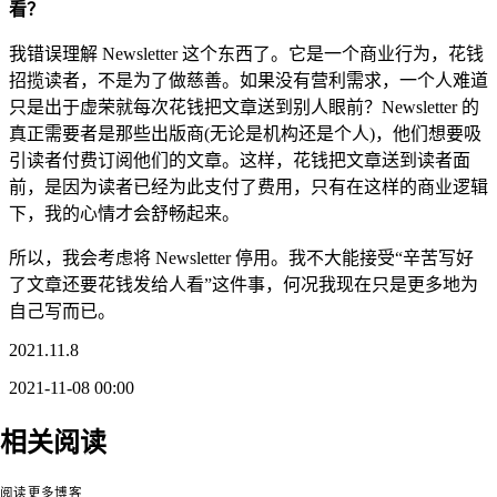
看？
我错误理解 Newsletter 这个东西了。它是一个商业行为，花钱
招揽读者，不是为了做慈善。如果没有营利需求，一个人难道
只是出于虚荣就每次花钱把文章送到别人眼前？Newsletter 的
真正需要者是那些出版商(无论是机构还是个人)，他们想要吸
引读者付费订阅他们的文章。这样，花钱把文章送到读者面
前，是因为读者已经为此支付了费用，只有在这样的商业逻辑
下，我的心情才会舒畅起来。
所以，我会考虑将 Newsletter 停用。我不大能接受“辛苦写好
了文章还要花钱发给人看”这件事，何况我现在只是更多地为
自己写而已。
2021.11.8
2021-11-08 00:00
毒品、博客、游戏与
相关阅读
成瘾：基于个人经验
新型电子游戏：笔记
的探讨
（可收听播
软件或博客程序
（可
我不会在博客
客）
收听播客）
几件事
阅读更多
博客