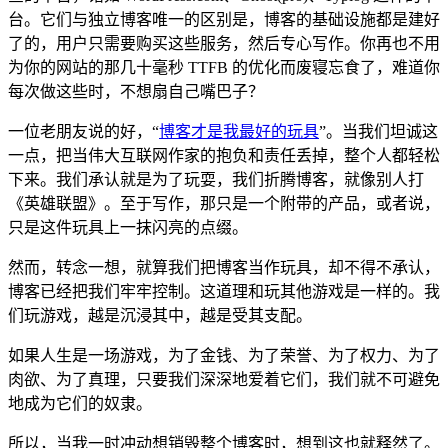
台。它们与独立博客唯一的区别是，博客的基础设施都是建好
了的，用户只需要购买这些服务，然后专心写作。你再也不用
为你的网站的那几十毫秒 TTFB 的优化而废寝忘食了，难道你
每次做这些时，不想扇自己嘴巴子？
一位老朋友说的好，“
博客才是我最好的玩具
”。当我们坦诚这
一点，把当伟大互联网作家的抱负和责任丢掉，整个人都轻松
下来。我们承认就是为了玩耍，我们折腾博客，就像别人打
《英雄联盟》。至于写作，那只是一个附带的产品，或者说，
只是这件玩具上一抹闪亮的点缀。
然而，转念一想，就算我们把博客当作玩具，却不得不承认，
博客已经把我们牢牢控制。这道理和玩其他游戏是一样的。我
们玩游戏，越是沉浸其中，越是受其支配。
如果人生是一场游戏，为了金钱、为了荣誉、为了权力、为了
肉欲、为了真理，只要我们深深地爱着它们，我们就不可避免
地成为它们的奴隶。
所以，当我一时冲动想销毁整个博客时，想到这也就释然了。